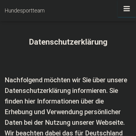
Hundesportteam
N
A
V
I
G
Datenschutzerklärung
A
T
I
O
N
U
Nachfolgend möchten wir Sie über unsere
M
S
Datenschutzerklärung informieren. Sie
C
H
finden hier Informationen über die
A
L
Erhebung und Verwendung persönlicher
T
E
Daten bei der Nutzung unserer Webseite.
N
Wir beachten dabei das für Deutschland